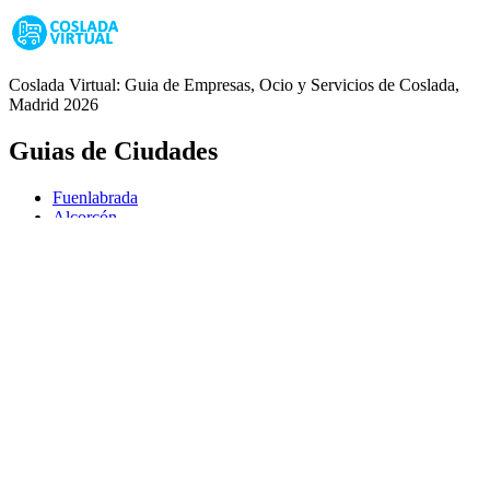
Coslada Virtual: Guia de Empresas, Ocio y Servicios de Coslada,
Madrid 2026
Guias de Ciudades
Fuenlabrada
Alcorcón
Getafe
Móstoles
Leganés
Colmenar Viejo
Coslada
Alcalá de Henares
Ayuda
Política de Privacidad
Aviso Legal
Política de Cookies
© Copyright 2026 Palike Networks, S.L.U.