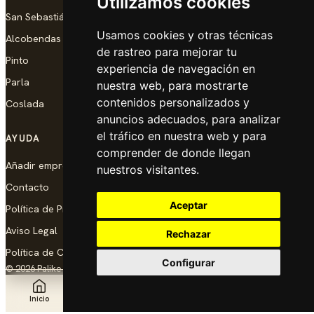
Utilizamos cookies
San Sebastián de los Reyes
Usamos cookies y otras técnicas
Alcobendas
de rastreo para mejorar tu
Pinto
experiencia de navegación en
Parla
nuestra web, para mostrarte
contenidos personalizados y
Coslada
anuncios adecuados, para analizar
el tráfico en nuestra web y para
AYUDA
comprender de donde llegan
Añadir empresa
nuestros visitantes.
Contacto
Aceptar
Política de Privacidad
Aviso Legal
Rechazar
Política de Cookies
Configurar
© 2026 Palike Networks, S.L.U.
Hecho con cariño en Coslada
Inicio
Explorar
Noticias
Añadir