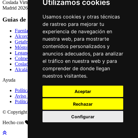
Utilizamos cookies
Coslada Virtual: Guia de Empresas, Ocio y Servicios de Coslada,
Madrid 2026
Usamos cookies y otras técnicas
Guias de Ciudades
de rastreo para mejorar tu
Fuenlabrada
experiencia de navegación en
Alcorcón
nuestra web, para mostrarte
Getafe
contenidos personalizados y
Móstoles
Leganés
anuncios adecuados, para analizar
Colmenar Viejo
el tráfico en nuestra web y para
Coslada
comprender de donde llegan
Alcalá de Henares
nuestros visitantes.
Ayuda
Política de Privacidad
Aceptar
Aviso Legal
Política de Cookies
Rechazar
© Copyright 2026 Palike Networks, S.L.U.
Configurar
Hecho con
en Coslada