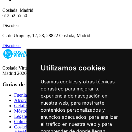
*
Coslada, Madrid
612 52 55 50
Discoteca
C. de Uruguay, 12, 28, 28822 Coslada, Madrid
Discoteca
Utilizamos cookies
Coslada Virtual: Guia de Empresas, Ocio y Servicios de Coslada,
Madrid 2026
Usamos cookies y otras técnicas
Guias de Ciudades
de rastreo para mejorar tu
Fuenlabrada
experiencia de navegación en
Alcorcón
nuestra web, para mostrarte
Getafe
contenidos personalizados y
Móstoles
Leganés
anuncios adecuados, para analizar
Colmenar Viejo
el tráfico en nuestra web y para
Coslada
comprender de donde llegan