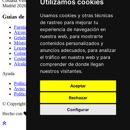
Utilizamos cookies
Coslada Virtual: Guia de Empresas, Ocio y Servicios de Coslada,
Madrid 2026
Usamos cookies y otras técnicas
Guias de Ciudades
de rastreo para mejorar tu
Fuenlabrada
experiencia de navegación en
Alcorcón
nuestra web, para mostrarte
Getafe
contenidos personalizados y
Móstoles
Leganés
anuncios adecuados, para analizar
Colmenar Viejo
el tráfico en nuestra web y para
Coslada
comprender de donde llegan
Alcalá de Henares
nuestros visitantes.
Ayuda
Política de Privacidad
Aceptar
Aviso Legal
Política de Cookies
Rechazar
© Copyright 2026 Palike Networks, S.L.U.
Configurar
Hecho con
en Coslada