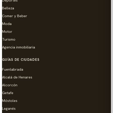
Deportes
Belleza
Comer y Beber
Moda
Motor
Turismo
Agencia inmobiliaria
GUÍAS DE CIUDADES
Fuenlabrada
Alcalá de Henares
Alcorcón
Getafe
Móstoles
Leganés