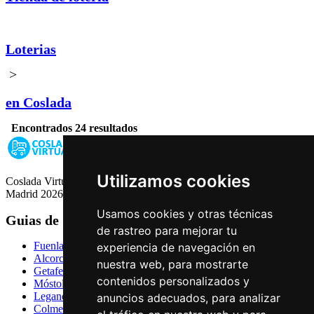
Loterias
>
en Coslada
Encontrados 24 resultados
Utilizamos cookies
Coslada Virtual: Guia de Empresas, Ocio y Servicios de Coslada,
Madrid 2026
Usamos cookies y otras técnicas
Guias de Ciudades
de rastreo para mejorar tu
Fuenlabrada
experiencia de navegación en
Alcorcón
nuestra web, para mostrarte
Getafe
contenidos personalizados y
Móstoles
Leganés
anuncios adecuados, para analizar
Colmenar Viejo