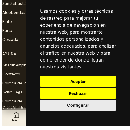
San Sebastián de los Reyes
Usamos cookies y otras técnicas
Alcobendas
de rastreo para mejorar tu
Pinto
experiencia de navegación en
Parla
nuestra web, para mostrarte
contenidos personalizados y
Coslada
anuncios adecuados, para analizar
el tráfico en nuestra web y para
AYUDA
comprender de donde llegan
Añadir empresa
nuestros visitantes.
Contacto
Aceptar
Política de Privacidad
Aviso Legal
Rechazar
Política de Cookies
Configurar
© 2026 Palike Networks, S.L.U.
Hecho con cariño en Coslada
Inicio
Explorar
Noticias
Añadir