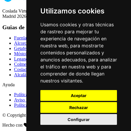
Utilizamos cookies
Coslada Virtual: Guia de Empresas, Ocio y Servicios de Coslada,
Madrid 2026
Usamos cookies y otras técnicas
Guias de Ciudades
de rastreo para mejorar tu
Fuenlabrada
experiencia de navegación en
Alcorcón
nuestra web, para mostrarte
Getafe
contenidos personalizados y
Móstoles
Leganés
anuncios adecuados, para analizar
Colmenar Viejo
el tráfico en nuestra web y para
Coslada
comprender de donde llegan
Alcalá de Henares
nuestros visitantes.
Ayuda
Política de Privacidad
Aceptar
Aviso Legal
Política de Cookies
Rechazar
© Copyright 2026 Palike Networks, S.L.U.
Configurar
Hecho con
en Coslada