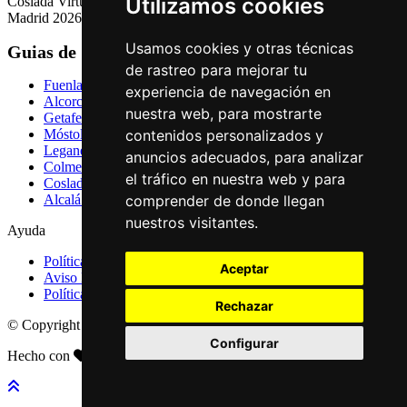
Utilizamos cookies
Coslada Virtual: Guia de Empresas, Ocio y Servicios de Coslada,
Madrid 2026
Usamos cookies y otras técnicas
Guias de Ciudades
de rastreo para mejorar tu
Fuenlabrada
experiencia de navegación en
Alcorcón
nuestra web, para mostrarte
Getafe
contenidos personalizados y
Móstoles
Leganés
anuncios adecuados, para analizar
Colmenar Viejo
el tráfico en nuestra web y para
Coslada
comprender de donde llegan
Alcalá de Henares
nuestros visitantes.
Ayuda
Política de Privacidad
Aceptar
Aviso Legal
Política de Cookies
Rechazar
© Copyright 2026 Palike Networks, S.L.U.
Configurar
Hecho con
en Coslada