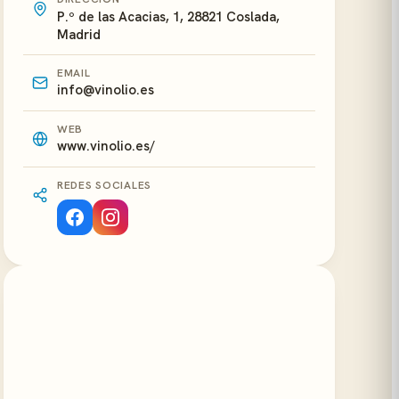
P.º de las Acacias, 1, 28821 Coslada,
Madrid
EMAIL
info@vinolio.es
WEB
www.vinolio.es/
REDES SOCIALES