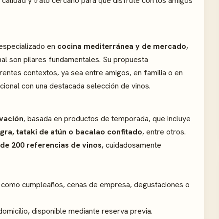
 calidad y trato cercano para que disfrute con los amigos
especializado en
cocina mediterránea y de mercado
,
anal son pilares fundamentales. Su propuesta
entes contextos, ya sea entre amigos, en familia o en
cional con una destacada selección de vinos.
ovación
, basada en productos de temporada, que incluye
gra, tataki de atún o bacalao confitado
, entre otros.
de 200 referencias de vinos
, cuidadosamente
es como cumpleaños, cenas de empresa, degustaciones o
domicilio, disponible mediante reserva previa.