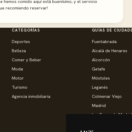
e hemos comido aquí está buenísimo, y el servicio
 que recomiendo reservar!
CATEGORÍAS
GUÍAS DE CIUDAD
Deportes
Fuenlabrada
Belleza
Alcalá de Henares
Comer y Beber
Alcorcón
Moda
Getafe
Motor
Móstoles
Turismo
Leganés
Agencia inmobiliaria
Colmenar Viejo
Madrid
Las Rozas de Madri
Torrejón de Ardoz