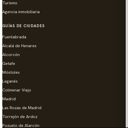
Turismo
Agencia inmobiliaria
GUÍAS DE CIUDADES
Fuenlabrada
Alcalá de Henares
Alcorcón
Getafe
Móstoles
Leganés
Colmenar Viejo
Madrid
Las Rozas de Madrid
Torrejón de Ardoz
Pozuelo de Alarcón