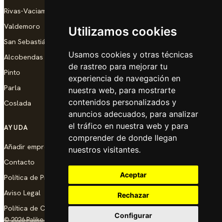
Rivas-Vaciamadrid
Valdemoro
Utilizamos cookies
San Sebastián de los Reyes
Usamos cookies y otras técnicas
Alcobendas
de rastreo para mejorar tu
Pinto
experiencia de navegación en
Parla
nuestra web, para mostrarte
contenidos personalizados y
Coslada
anuncios adecuados, para analizar
el tráfico en nuestra web y para
AYUDA
comprender de donde llegan
Añadir empresa
nuestros visitantes.
Contacto
Aceptar
Política de Privacidad
Aviso Legal
Rechazar
Política de Cookies
Configurar
© 2026 Palike Networks, S.L.U.
Hecho con cariño en Coslada