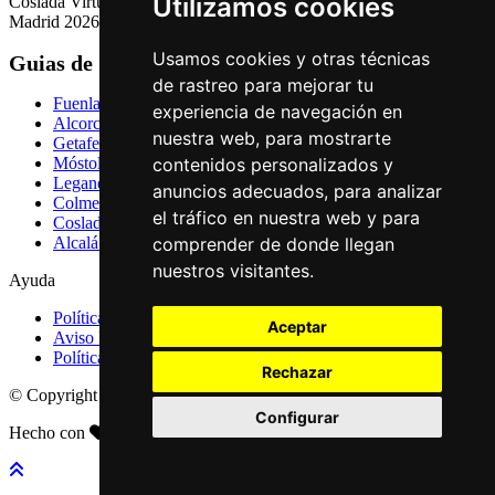
Utilizamos cookies
Coslada Virtual: Guia de Empresas, Ocio y Servicios de Coslada,
Madrid 2026
Usamos cookies y otras técnicas
Guias de Ciudades
de rastreo para mejorar tu
Fuenlabrada
experiencia de navegación en
Alcorcón
nuestra web, para mostrarte
Getafe
contenidos personalizados y
Móstoles
Leganés
anuncios adecuados, para analizar
Colmenar Viejo
el tráfico en nuestra web y para
Coslada
comprender de donde llegan
Alcalá de Henares
nuestros visitantes.
Ayuda
Política de Privacidad
Aceptar
Aviso Legal
Política de Cookies
Rechazar
© Copyright 2026 Palike Networks, S.L.U.
Configurar
Hecho con
en Coslada