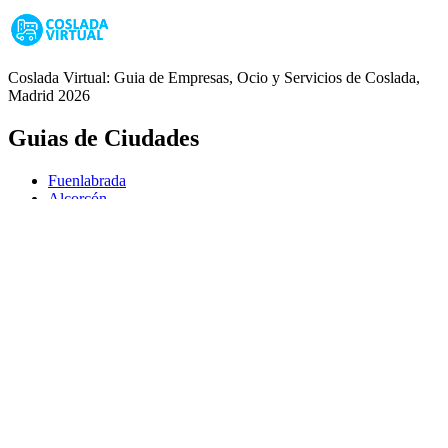
Coslada Virtual: Guia de Empresas, Ocio y Servicios de Coslada,
Madrid 2026
Guias de Ciudades
Fuenlabrada
Alcorcón
Getafe
Móstoles
Leganés
Colmenar Viejo
Coslada
Alcalá de Henares
Ayuda
Política de Privacidad
Aviso Legal
Política de Cookies
© Copyright 2026 Palike Networks, S.L.U.