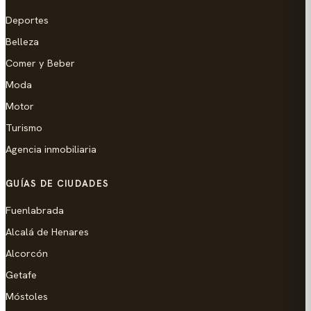
Deportes
Belleza
Comer y Beber
Moda
Motor
Turismo
Agencia inmobiliaria
GUÍAS DE CIUDADES
Fuenlabrada
Alcalá de Henares
Alcorcón
Getafe
Móstoles