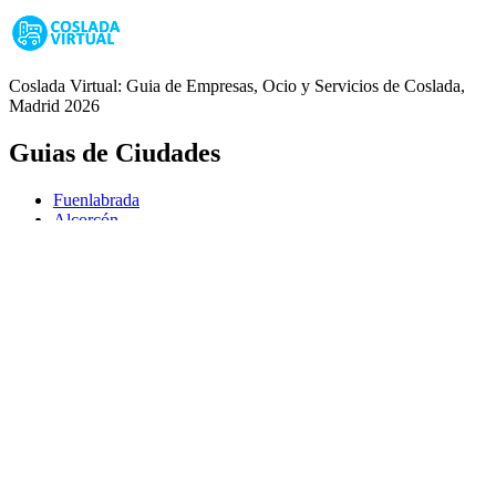
Coslada Virtual: Guia de Empresas, Ocio y Servicios de Coslada,
Madrid 2026
Guias de Ciudades
Fuenlabrada
Alcorcón
Getafe
Móstoles
Leganés
Colmenar Viejo
Coslada
Alcalá de Henares
Ayuda
Política de Privacidad
Aviso Legal
Política de Cookies
© Copyright 2026 Palike Networks, S.L.U.