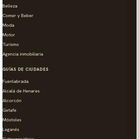
Belleza
Comer y Beber
Moda
Motor
Turismo
Agencia inmobiliaria
GUÍAS DE CIUDADES
Fuenlabrada
Alcalá de Henares
Alcorcón
Getafe
Móstoles
Leganés
Colmenar Viejo