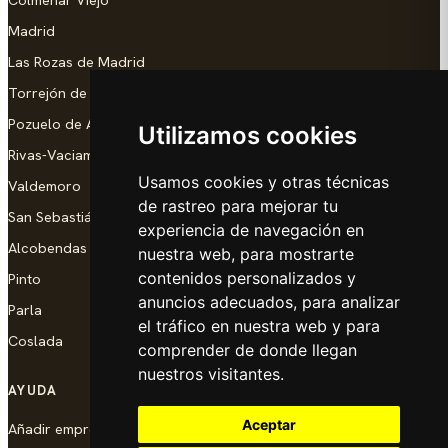
Madrid
Las Rozas de Madrid
Torrejón de Ardoz
Pozuelo de Alarcón
Utilizamos cookies
Rivas-Vaciamadrid
Usamos cookies y otras técnicas
Valdemoro
de rastreo para mejorar tu
San Sebastián de los Reyes
experiencia de navegación en
Alcobendas
nuestra web, para mostrarte
contenidos personalizados y
Pinto
anuncios adecuados, para analizar
Parla
el tráfico en nuestra web y para
Coslada
comprender de donde llegan
nuestros visitantes.
AYUDA
Aceptar
Añadir empresa