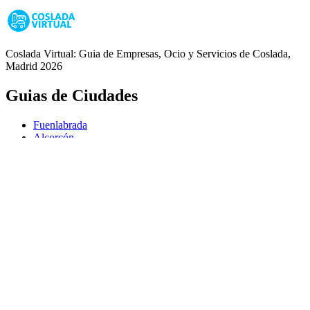
Coslada Virtual: Guia de Empresas, Ocio y Servicios de Coslada,
Madrid 2026
Guias de Ciudades
Fuenlabrada
Alcorcón
Getafe
Móstoles
Leganés
Colmenar Viejo
Coslada
Alcalá de Henares
Ayuda
Política de Privacidad
Aviso Legal
Política de Cookies
© Copyright 2026 Palike Networks, S.L.U.