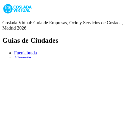
Coslada Virtual: Guia de Empresas, Ocio y Servicios de Coslada,
Madrid 2026
Guias de Ciudades
Fuenlabrada
Alcorcón
Getafe
Móstoles
Leganés
Colmenar Viejo
Coslada
Alcalá de Henares
Ayuda
Política de Privacidad
Aviso Legal
Política de Cookies
© Copyright 2026 Palike Networks, S.L.U.