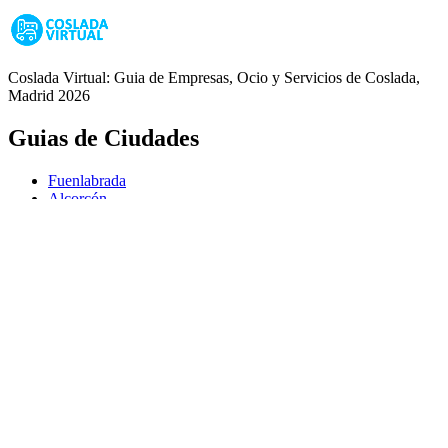
Coslada Virtual: Guia de Empresas, Ocio y Servicios de Coslada,
Madrid 2026
Guias de Ciudades
Fuenlabrada
Alcorcón
Getafe
Móstoles
Leganés
Colmenar Viejo
Coslada
Alcalá de Henares
Ayuda
Política de Privacidad
Aviso Legal
Política de Cookies
© Copyright 2026 Palike Networks, S.L.U.