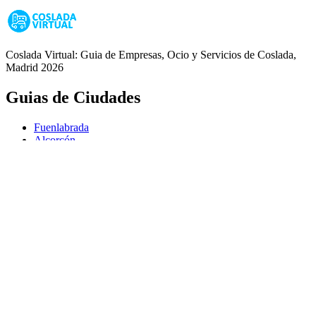
Coslada Virtual: Guia de Empresas, Ocio y Servicios de Coslada,
Madrid 2026
Guias de Ciudades
Fuenlabrada
Alcorcón
Getafe
Móstoles
Leganés
Colmenar Viejo
Coslada
Alcalá de Henares
Ayuda
Política de Privacidad
Aviso Legal
Política de Cookies
© Copyright 2026 Palike Networks, S.L.U.