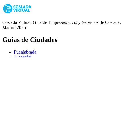
Coslada Virtual: Guia de Empresas, Ocio y Servicios de Coslada,
Madrid 2026
Guias de Ciudades
Fuenlabrada
Alcorcón
Getafe
Móstoles
Leganés
Colmenar Viejo
Coslada
Alcalá de Henares
Ayuda
Política de Privacidad
Aviso Legal
Política de Cookies
© Copyright 2026 Palike Networks, S.L.U.