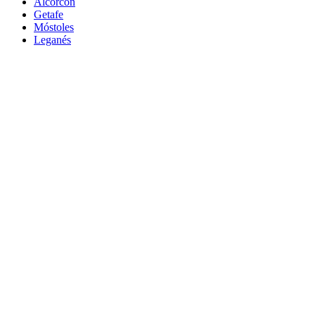
Alcorcón
Getafe
Móstoles
Leganés
Colmenar Viejo
Coslada
Alcalá de Henares
Ayuda
Política de Privacidad
Aviso Legal
Política de Cookies
© Copyright 2026 Palike Networks, S.L.U.
Hecho con
en Coslada