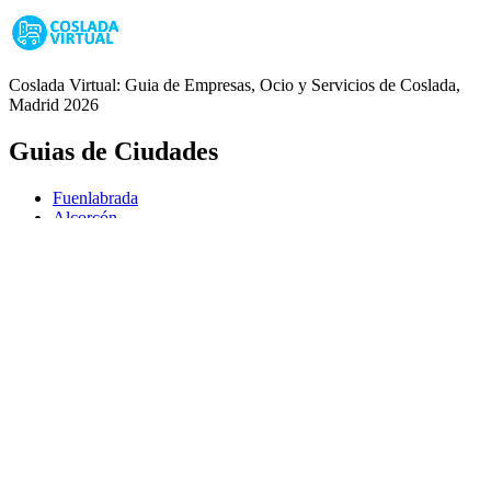
Coslada Virtual: Guia de Empresas, Ocio y Servicios de Coslada,
Madrid 2026
Guias de Ciudades
Fuenlabrada
Alcorcón
Getafe
Móstoles
Leganés
Colmenar Viejo
Coslada
Alcalá de Henares
Ayuda
Política de Privacidad
Aviso Legal
Política de Cookies
© Copyright 2026 Palike Networks, S.L.U.