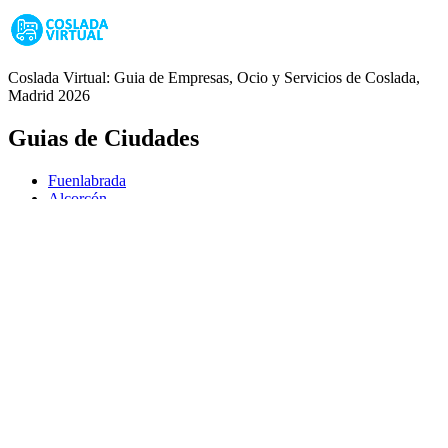
Coslada Virtual: Guia de Empresas, Ocio y Servicios de Coslada,
Madrid 2026
Guias de Ciudades
Fuenlabrada
Alcorcón
Getafe
Móstoles
Leganés
Colmenar Viejo
Coslada
Alcalá de Henares
Ayuda
Política de Privacidad
Aviso Legal
Política de Cookies
© Copyright 2026 Palike Networks, S.L.U.