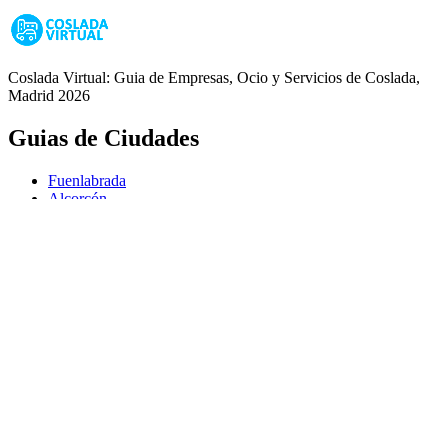
Coslada Virtual: Guia de Empresas, Ocio y Servicios de Coslada,
Madrid 2026
Guias de Ciudades
Fuenlabrada
Alcorcón
Getafe
Móstoles
Leganés
Colmenar Viejo
Coslada
Alcalá de Henares
Ayuda
Política de Privacidad
Aviso Legal
Política de Cookies
© Copyright 2026 Palike Networks, S.L.U.