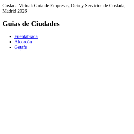
Coslada Virtual: Guia de Empresas, Ocio y Servicios de Coslada,
Madrid 2026
Guias de Ciudades
Fuenlabrada
Alcorcón
Getafe
Móstoles
Leganés
Colmenar Viejo
Coslada
Alcalá de Henares
Ayuda
Política de Privacidad
Aviso Legal
Política de Cookies
© Copyright 2026 Palike Networks, S.L.U.
Hecho con
en Coslada