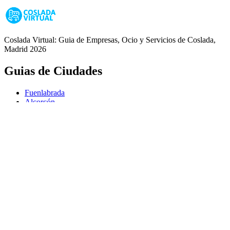
Coslada Virtual: Guia de Empresas, Ocio y Servicios de Coslada,
Madrid 2026
Guias de Ciudades
Fuenlabrada
Alcorcón
Getafe
Móstoles
Leganés
Colmenar Viejo
Coslada
Alcalá de Henares
Ayuda
Política de Privacidad
Aviso Legal
Política de Cookies
© Copyright 2026 Palike Networks, S.L.U.