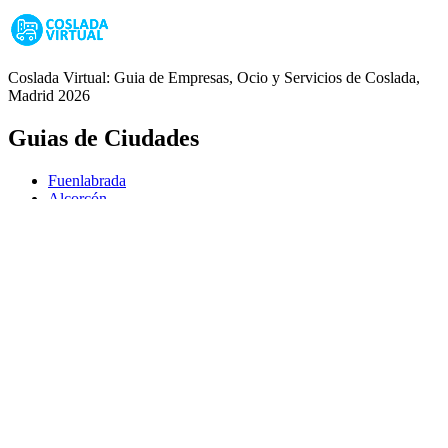
Coslada Virtual: Guia de Empresas, Ocio y Servicios de Coslada,
Madrid 2026
Guias de Ciudades
Fuenlabrada
Alcorcón
Getafe
Móstoles
Leganés
Colmenar Viejo
Coslada
Alcalá de Henares
Ayuda
Política de Privacidad
Aviso Legal
Política de Cookies
© Copyright 2026 Palike Networks, S.L.U.