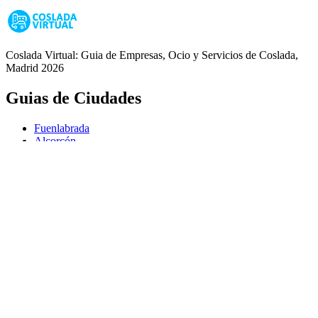
Coslada Virtual: Guia de Empresas, Ocio y Servicios de Coslada,
Madrid 2026
Guias de Ciudades
Fuenlabrada
Alcorcón
Getafe
Móstoles
Leganés
Colmenar Viejo
Coslada
Alcalá de Henares
Ayuda
Política de Privacidad
Aviso Legal
Política de Cookies
© Copyright 2026 Palike Networks, S.L.U.