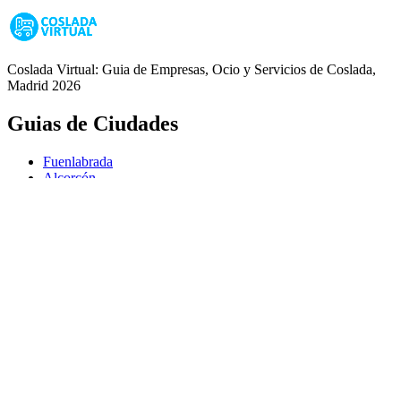
Coslada Virtual: Guia de Empresas, Ocio y Servicios de Coslada,
Madrid 2026
Guias de Ciudades
Fuenlabrada
Alcorcón
Getafe
Móstoles
Leganés
Colmenar Viejo
Coslada
Alcalá de Henares
Ayuda
Política de Privacidad
Aviso Legal
Política de Cookies
© Copyright 2026 Palike Networks, S.L.U.