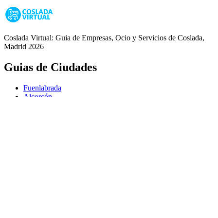
Coslada Virtual: Guia de Empresas, Ocio y Servicios de Coslada,
Madrid 2026
Guias de Ciudades
Fuenlabrada
Alcorcón
Getafe
Móstoles
Leganés
Colmenar Viejo
Coslada
Alcalá de Henares
Ayuda
Política de Privacidad
Aviso Legal
Política de Cookies
© Copyright 2026 Palike Networks, S.L.U.