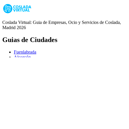
Coslada Virtual: Guia de Empresas, Ocio y Servicios de Coslada,
Madrid 2026
Guias de Ciudades
Fuenlabrada
Alcorcón
Getafe
Móstoles
Leganés
Colmenar Viejo
Coslada
Alcalá de Henares
Ayuda
Política de Privacidad
Aviso Legal
Política de Cookies
© Copyright 2026 Palike Networks, S.L.U.