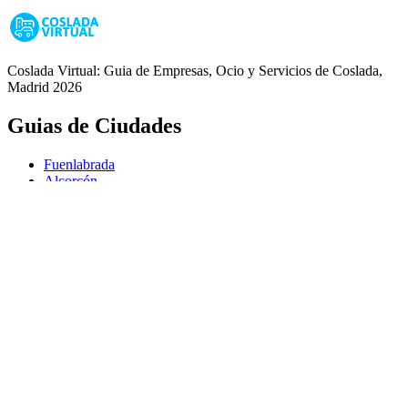
Coslada Virtual: Guia de Empresas, Ocio y Servicios de Coslada,
Madrid 2026
Guias de Ciudades
Fuenlabrada
Alcorcón
Getafe
Móstoles
Leganés
Colmenar Viejo
Coslada
Alcalá de Henares
Ayuda
Política de Privacidad
Aviso Legal
Política de Cookies
© Copyright 2026 Palike Networks, S.L.U.