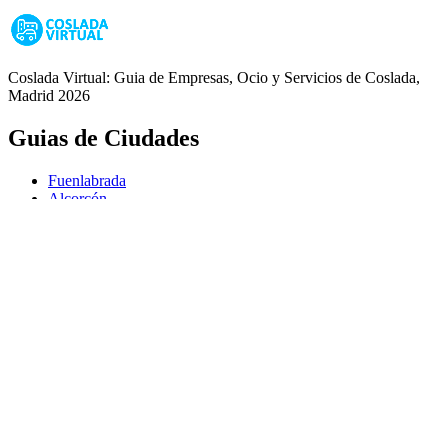
Coslada Virtual: Guia de Empresas, Ocio y Servicios de Coslada,
Madrid 2026
Guias de Ciudades
Fuenlabrada
Alcorcón
Getafe
Móstoles
Leganés
Colmenar Viejo
Coslada
Alcalá de Henares
Ayuda
Política de Privacidad
Aviso Legal
Política de Cookies
© Copyright 2026 Palike Networks, S.L.U.