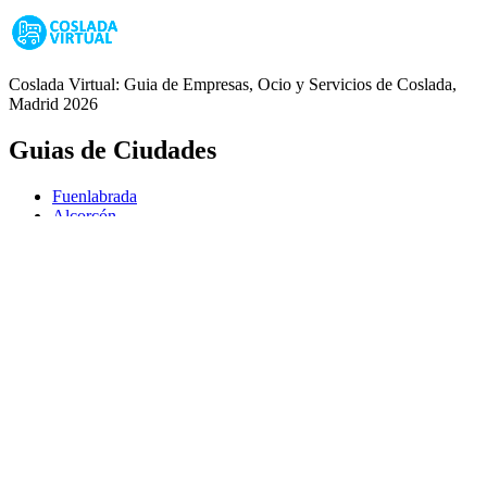
Coslada Virtual: Guia de Empresas, Ocio y Servicios de Coslada,
Madrid 2026
Guias de Ciudades
Fuenlabrada
Alcorcón
Getafe
Móstoles
Leganés
Colmenar Viejo
Coslada
Alcalá de Henares
Ayuda
Política de Privacidad
Aviso Legal
Política de Cookies
© Copyright 2026 Palike Networks, S.L.U.