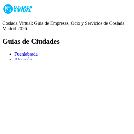
Coslada Virtual: Guia de Empresas, Ocio y Servicios de Coslada,
Madrid 2026
Guias de Ciudades
Fuenlabrada
Alcorcón
Getafe
Móstoles
Leganés
Colmenar Viejo
Coslada
Alcalá de Henares
Ayuda
Política de Privacidad
Aviso Legal
Política de Cookies
© Copyright 2026 Palike Networks, S.L.U.