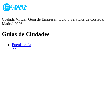
Coslada Virtual: Guia de Empresas, Ocio y Servicios de Coslada,
Madrid 2026
Guias de Ciudades
Fuenlabrada
Alcorcón
Getafe
Móstoles
Leganés
Colmenar Viejo
Coslada
Alcalá de Henares
Ayuda
Política de Privacidad
Aviso Legal
Política de Cookies
© Copyright 2026 Palike Networks, S.L.U.