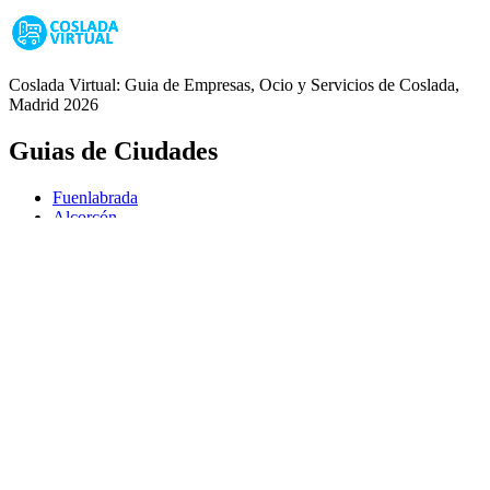
Coslada Virtual: Guia de Empresas, Ocio y Servicios de Coslada,
Madrid 2026
Guias de Ciudades
Fuenlabrada
Alcorcón
Getafe
Móstoles
Leganés
Colmenar Viejo
Coslada
Alcalá de Henares
Ayuda
Política de Privacidad
Aviso Legal
Política de Cookies
© Copyright 2026 Palike Networks, S.L.U.