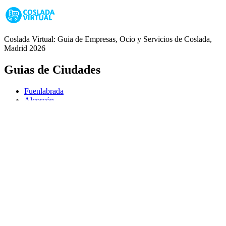
Coslada Virtual: Guia de Empresas, Ocio y Servicios de Coslada,
Madrid 2026
Guias de Ciudades
Fuenlabrada
Alcorcón
Getafe
Móstoles
Leganés
Colmenar Viejo
Coslada
Alcalá de Henares
Ayuda
Política de Privacidad
Aviso Legal
Política de Cookies
© Copyright 2026 Palike Networks, S.L.U.