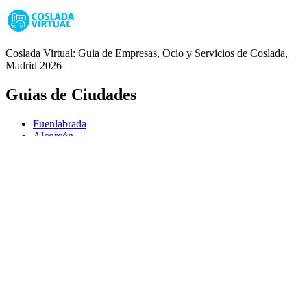
Coslada Virtual: Guia de Empresas, Ocio y Servicios de Coslada,
Madrid 2026
Guias de Ciudades
Fuenlabrada
Alcorcón
Getafe
Móstoles
Leganés
Colmenar Viejo
Coslada
Alcalá de Henares
Ayuda
Política de Privacidad
Aviso Legal
Política de Cookies
© Copyright 2026 Palike Networks, S.L.U.