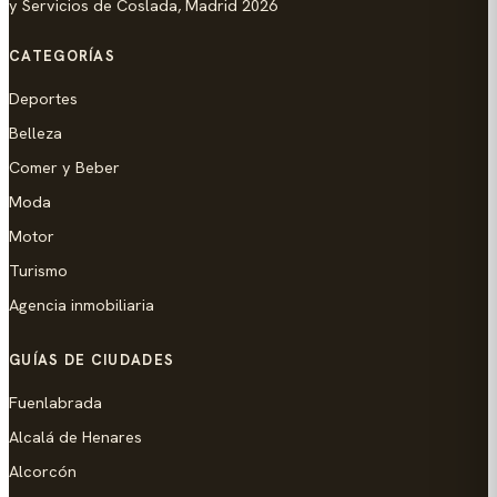
y Servicios de Coslada, Madrid 2026
CATEGORÍAS
Deportes
Belleza
Comer y Beber
Moda
Motor
Turismo
Agencia inmobiliaria
GUÍAS DE CIUDADES
Fuenlabrada
Alcalá de Henares
Alcorcón