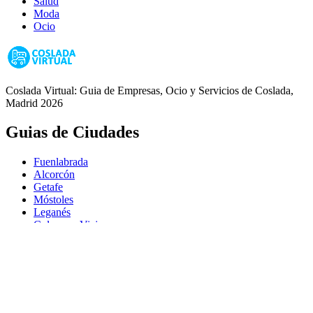
Salud
Moda
Ocio
Coslada Virtual: Guia de Empresas, Ocio y Servicios de Coslada,
Madrid 2026
Guias de Ciudades
Fuenlabrada
Alcorcón
Getafe
Móstoles
Leganés
Colmenar Viejo
Coslada
Alcalá de Henares
Ayuda
Política de Privacidad
Aviso Legal