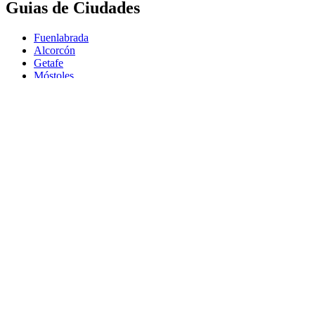
Guias de Ciudades
Fuenlabrada
Alcorcón
Getafe
Móstoles
Leganés
Colmenar Viejo
Coslada
Alcalá de Henares
Ayuda
Política de Privacidad
Aviso Legal
Política de Cookies
© Copyright 2026 Palike Networks, S.L.U.
Hecho con
en Coslada