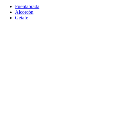
Fuenlabrada
Alcorcón
Getafe
Móstoles
Leganés
Colmenar Viejo
Coslada
Alcalá de Henares
Ayuda
Política de Privacidad
Aviso Legal
Política de Cookies
© Copyright 2026 Palike Networks, S.L.U.
Hecho con
en Coslada