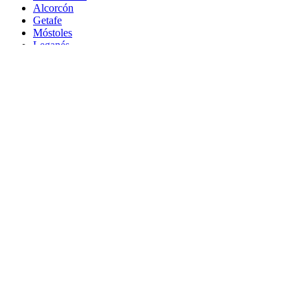
Alcorcón
Getafe
Móstoles
Leganés
Colmenar Viejo
Coslada
Alcalá de Henares
Ayuda
Política de Privacidad
Aviso Legal
Política de Cookies
© Copyright 2026 Palike Networks, S.L.U.
Hecho con
en Coslada