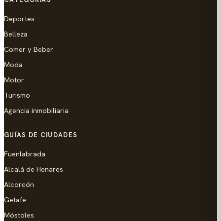
Deportes
Belleza
Comer y Beber
Moda
Motor
Turismo
Agencia inmobiliaria
GUÍAS DE CIUDADES
Fuenlabrada
Alcalá de Henares
Alcorcón
Getafe
Móstoles