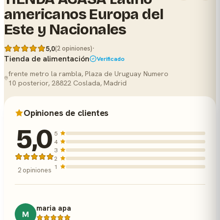
americanos Europa del
Este y Nacionales
·
5,0
(2 opiniones)
Tienda de alimentación
Verificado
frente metro la rambla, Plaza de Uruguay Numero
10 posterior, 28822 Coslada, Madrid
Opiniones de clientes
5,0
5
4
3
2
1
2 opiniones
maria apa
M