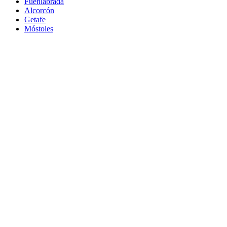
Fuenlabrada
Alcorcón
Getafe
Móstoles
Leganés
Colmenar Viejo
Coslada
Alcalá de Henares
Ayuda
Política de Privacidad
Aviso Legal
Política de Cookies
© Copyright 2026 Palike Networks, S.L.U.
Hecho con
en Coslada