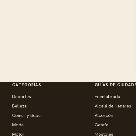
CATEGORÍAS
GUÍAS DE CIUDAD
Deportes
Fuenlabrada
Belleza
Alcalá de Henares
Comer y Beber
Alcorcón
Moda
Getafe
Motor
Móstoles