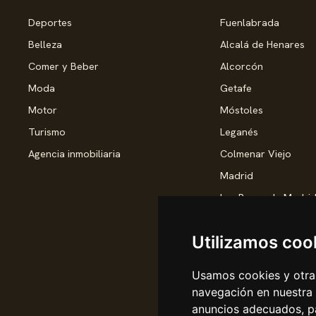
Deportes
Fuenlabrada
Belleza
Alcalá de Henares
Comer y Beber
Alcorcón
Moda
Getafe
Motor
Móstoles
Turismo
Leganés
Agencia inmobiliaria
Colmenar Viejo
Madrid
Las Rozas de Madri
Torrejón de Ardoz
Utilizamos coo
Pozuelo de Alarcón
Rivas-Vaciamadrid
Usamos cookies y otras
Valdemoro
navegación en nuestra
San Sebastián de lo
anuncios adecuados, pa