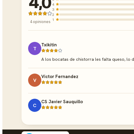
4,0
4
3
2
1
4 opiniones
Txikitin
T
A los bocatas de chistorra les falta queso, lo
Victor Fernandez
V
CS Javier Sauquillo
C